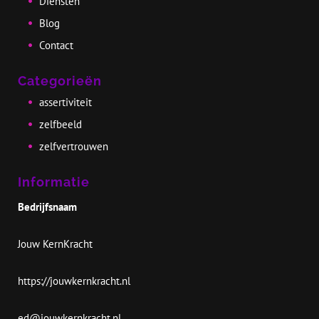
Diensten
Blog
Contact
Categorieën
i
c
assertiviteit
a
zelfbeeld
zelfvertrouwen
r
Informatie
Bedrijfsnaam
Jouw KernKracht
k
https://jouwkernkracht.nl
ed@jouwkernkracht.nl