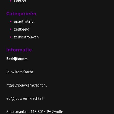
Contact
Categorieën
assertiviteit
zelfbeeld
i
c
zelfvertrouwen
a
Informatie
Bedrijfsnaam
r
Jouw KernKracht
https://jouwkernkracht.nl
k
ed@jouwkernkracht.nl
Staatsmanlaan 113 8014 PV Zwolle