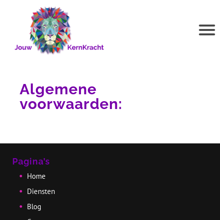
l
Algemene
voorwaarden:
r
Pagina’s
Home
Diensten
Blog
r