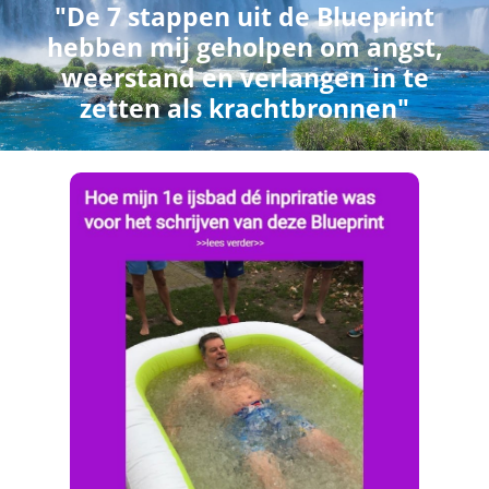
"De 7 stappen uit de Blueprint
hebben mij geholpen om angst,
weerstand en verlangen in te
zetten als krachtbronnen"