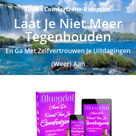
Gratis Comfortzone-Blueprint
Laat Je Niet Meer
Tegenhouden
En Ga Met Zelfvertrouwen Je Uitdagingen
(Weer) Aan