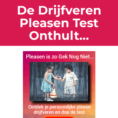
De Drijfveren
Pleasen Test
Onthult…